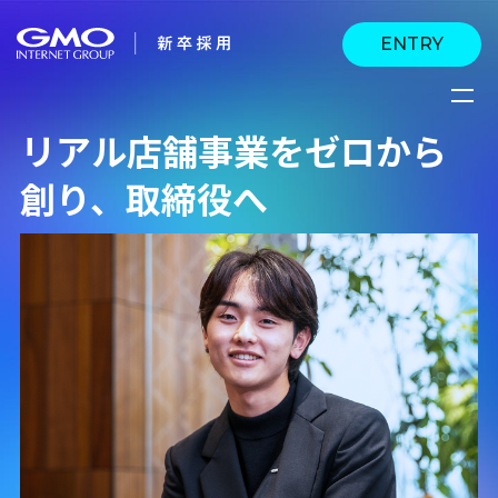
ENTRY
リアル店舗事業をゼロから
会社を知る
創り、取締役へ
企業情報
CEOメッセージ
働く人
強み・特長
インタビュー・クロス
キャリアパス
働く環境
トーク
待遇・福利厚生
人財育成制度
AI活用
オフィスツアー
社内イベント
AI活用環境
AI活用ブログ
採用情報