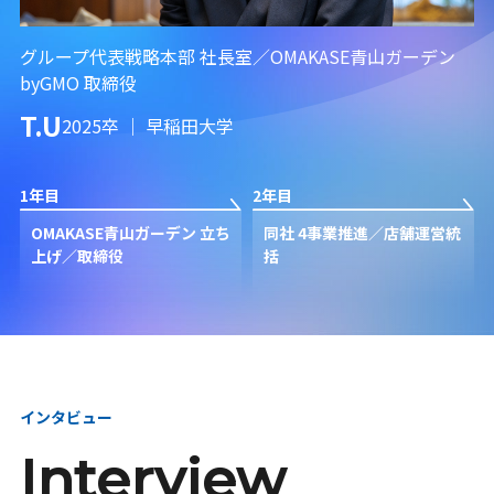
本選考・募集要項
インターンシップ・説
明会
グループ代表戦略本部 社長室／OMAKASE青山ガーデン
byGMO 取締役
T.U
2025卒 ｜ 早稲田大学
1年目
2年目
OMAKASE青山ガーデン 立ち
同社 4事業推進／店舗運営統
上げ／取締役
括
インタビュー
Interview