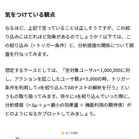
気をつけている観点
なるほど、上記で言っていることは正しそうですが、この絞
り込みにはどれほど効果があるのでしょうか？以下では、こ
の絞り込み（= トリガー条件）と、分析感度の関係について調
査を行なってみます。
想定するケースとしては、「全対象ユーザ
n
= 1,000,000に対
し、アクションを起こしたユーザ数
a
= 5,000の時、トリガー
条件を利用して
n
を絞り込んでABテストの解析を行う」とい
うもの取り扱ってみます。徐々に
n
を絞り込んでいった際に、
分析感度（= Δ
μ
÷
μ
= 最小の効果量 ÷ 機能利用の期待値）が
どのようになるかプロットしてみましょう。