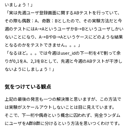
いましょう！」
「実は先週ユーザ登録画面に関するABテストを行っていて、
その際も偶数：A、奇数：Bとしたので、その実験方法だと今
週のテストにはA→AというユーザかB→Bというユーザしかい
ないことになり、A→BやB→Aというケースにどのような結果
となるのかをテストできません。。。」
「なるほど。。。では今週はuser_idの下一桁を4で割って余
りが0,1をA、2,3をBとして、先週と今週のABテストが干渉し
ないようにしましょう！」
気をつけている観点
上記の最後の発言も一つの解決策と思いますが、この方法で
は実験がスケールアウトしないことは目に見えています。
そこで、下一桁や偶奇という概念に囚われず、完全ランダム
にユーザをA群B群に分けるという方法を思いつくわけです。