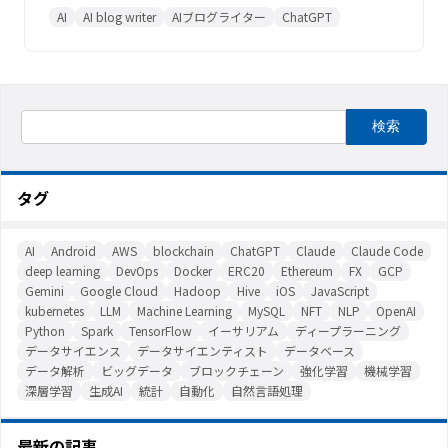
Core-Satellite記事を自動生成
AI
AI blog writer
AIブログライター
ChatGPT
タグ
AI
Android
AWS
blockchain
ChatGPT
Claude
Claude Code
deep learning
DevOps
Docker
ERC20
Ethereum
FX
GCP
Gemini
Google Cloud
Hadoop
Hive
iOS
JavaScript
kubernetes
LLM
Machine Learning
MySQL
NFT
NLP
OpenAI
Python
Spark
TensorFlow
イーサリアム
ディープラーニング
データサイエンス
データサイエンティスト
データベース
データ解析
ビッグデータ
ブロックチェーン
強化学習
機械学習
深層学習
生成AI
統計
自動化
自然言語処理
最新の記事