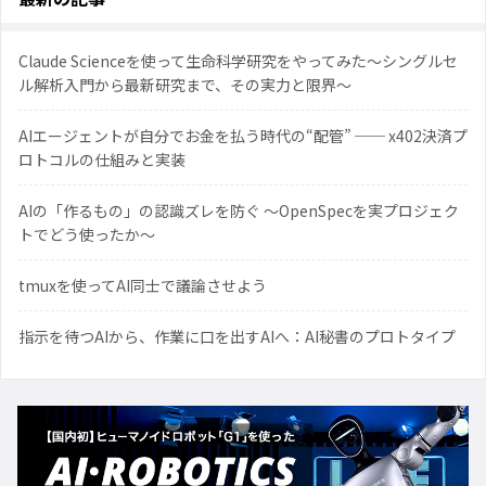
Claude Scienceを使って生命科学研究をやってみた〜シングルセ
ル解析入門から最新研究まで、その実力と限界〜
AIエージェントが自分でお金を払う時代の“配管” ── x402決済プ
ロトコルの仕組みと実装
AIの「作るもの」の認識ズレを防ぐ 〜OpenSpecを実プロジェク
トでどう使ったか〜
tmuxを使ってAI同士で議論させよう
指示を待つAIから、作業に口を出すAIへ：AI秘書のプロトタイプ