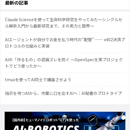
最新の記事
Claude Scienceを使って生命科学研究をやってみた〜シングルセ
ル解析入門から最新研究まで、その実力と限界〜
AIエージェントが自分でお金を払う時代の“配管” ── x402決済プ
ロトコルの仕組みと実装
AIの「作るもの」の認識ズレを防ぐ 〜OpenSpecを実プロジェク
トでどう使ったか〜
tmuxを使ってAI同士で議論させよう
指示を待つAIから、作業に口を出すAIへ：AI秘書のプロトタイプ