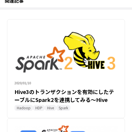
関連記事
2020/01/10
Hive3のトランザクションを有効にしたテ
ーブルにSpark2を連携してみる～Hive
Warehouse Connector検証
Hadoop
HDP
Hive
Spark