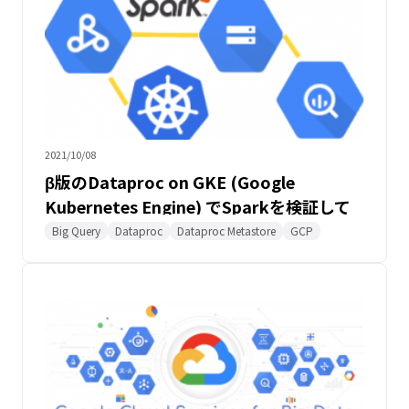
2021/10/08
β版のDataproc on GKE (Google
Kubernetes Engine) でSparkを検証して
みた～ついでにBigQueryのコストも調査
Big Query
Dataproc
Dataproc Metastore
GCP