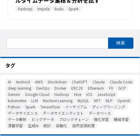
ルタイムデータ集積＆分析を試す
Hadoop
Impala
kudu
Spark
タグ
AI
Android
AWS
blockchain
ChatGPT
Claude
Claude Code
deep learning
DevOps
Docker
ERC20
Ethereum
FX
GCP
Gemini
Google Cloud
Hadoop
Hive
iOS
JavaScript
kubernetes
LLM
Machine Learning
MySQL
NFT
NLP
OpenAI
Python
Spark
TensorFlow
イーサリアム
ディープラーニング
データサイエンス
データサイエンティスト
データベース
データ解析
ビッグデータ
ブロックチェーン
強化学習
機械学習
深層学習
生成AI
統計
自動化
自然言語処理