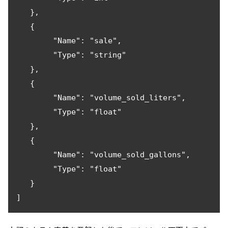
   },

   {

        "Name": "sale",

        "Type": "string"

   },

   {

        "Name": "volume_sold_liters",

        "Type": "float"

   },

   {

        "Name": "volume_sold_gallons",

        "Type": "float"

   }
