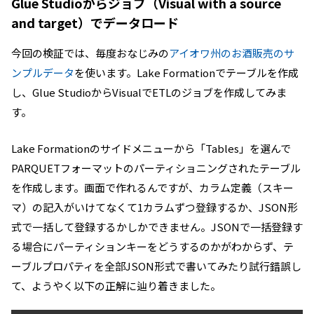
Glue Studioからジョブ（Visual with a source
and target）でデータロード
今回の検証では、毎度おなじみの
アイオワ州のお酒販売のサ
ンプルデータ
を使います。Lake Formationでテーブルを作成
し、Glue StudioからVisualでETLのジョブを作成してみま
す。
Lake Formationのサイドメニューから「Tables」を選んで
PARQUETフォーマットのパーティショニングされたテーブル
を作成します。画面で作れるんですが、カラム定義（スキー
マ）の記入がいけてなくて1カラムずつ登録するか、JSON形
式で一括して登録するかしかできません。JSONで一括登録す
る場合にパーティションキーをどうするのかがわからず、テ
ーブルプロパティを全部JSON形式で書いてみたり試行錯誤し
て、ようやく以下の正解に辿り着きました。