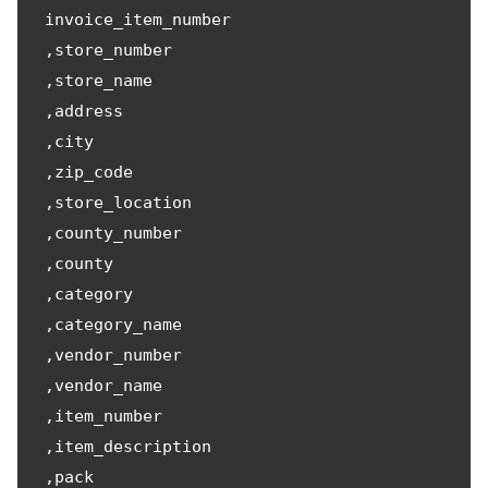
 invoice_item_number

 ,store_number

 ,store_name

 ,address

 ,city

 ,zip_code

 ,store_location

 ,county_number

 ,county

 ,category

 ,category_name

 ,vendor_number

 ,vendor_name

 ,item_number

 ,item_description

 ,pack
