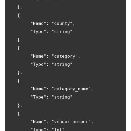
   },

   {

        "Name": "county",

        "Type": "string"

   },

   {

        "Name": "category",

        "Type": "string"

   },

   {

        "Name": "category_name",

        "Type": "string"

   },

   {

        "Name": "vendor_number",

        "Type": "int"
