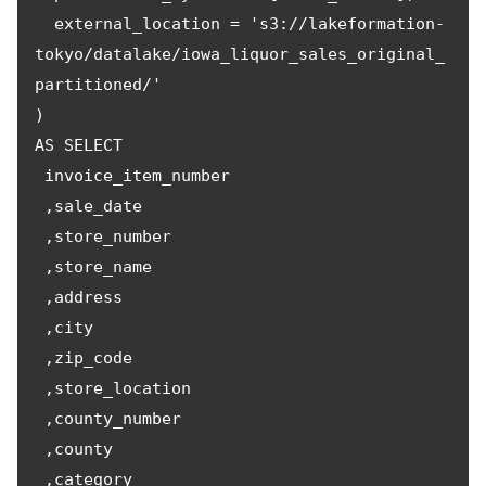
  external_location = 's3://lakeformation-
tokyo/datalake/iowa_liquor_sales_original_
partitioned/'

)

AS SELECT

 invoice_item_number

 ,sale_date

 ,store_number

 ,store_name

 ,address

 ,city

 ,zip_code

 ,store_location

 ,county_number

 ,county

 ,category
