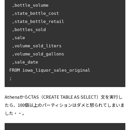
 ,bottle_volume

 ,state_bottle_cost

 ,state_bottle_retail

 ,bottles_sold

 ,sale

 ,volume_sold_liters

 ,volume_sold_gallons

 ,sale_date

FROM iowa_liquor_sales_original

AthenaからCTAS（CREATE TABLE AS SELECT）文を実行し
たら、100個以上のパーティションはダメと怒られてしまいま
した・・。