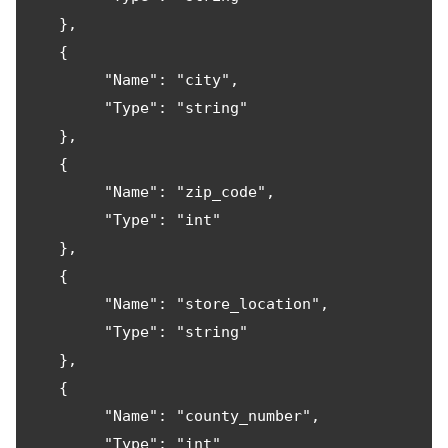
   },

   {

        "Name": "city",

        "Type": "string"

   },

   {

        "Name": "zip_code",

        "Type": "int"

   },

   {

        "Name": "store_location",

        "Type": "string"

   },

   {

        "Name": "county_number",

        "Type": "int"
