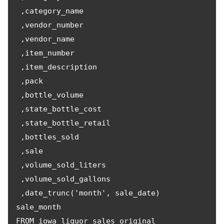
 ,category_name

 ,vendor_number

 ,vendor_name

 ,item_number

 ,item_description

 ,pack

 ,bottle_volume

 ,state_bottle_cost

 ,state_bottle_retail

 ,bottles_sold

 ,sale

 ,volume_sold_liters

 ,volume_sold_gallons

 ,date_trunc('month', sale_date) 
sale_month

FROM iowa_liquor_sales_original
