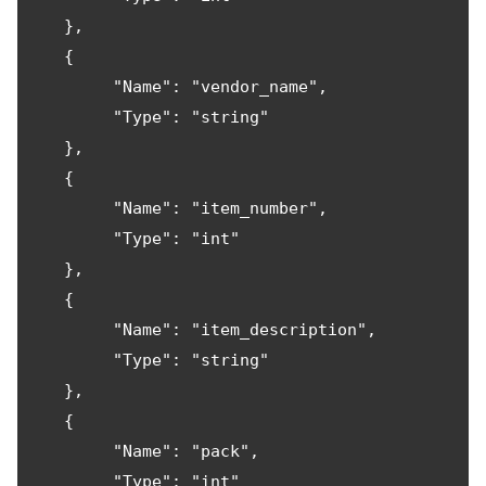
   },

   {

        "Name": "vendor_name",

        "Type": "string"

   },

   {

        "Name": "item_number",

        "Type": "int"

   },

   {

        "Name": "item_description",

        "Type": "string"

   },

   {

        "Name": "pack",

        "Type": "int"
