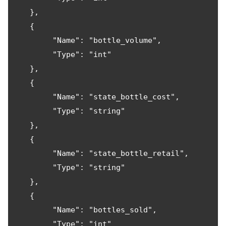
   },

   {

        "Name": "bottle_volume",

        "Type": "int"

   },

   {

        "Name": "state_bottle_cost",

        "Type": "string"

   },

   {

        "Name": "state_bottle_retail",

        "Type": "string"

   },

   {

        "Name": "bottles_sold",

        "Type": "int"
