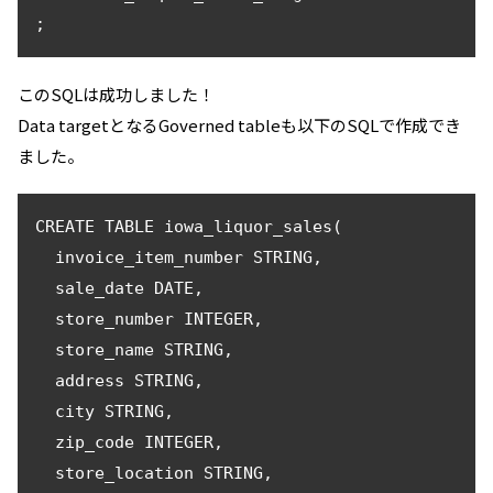
このSQLは成功しました！
Data targetとなるGoverned tableも以下のSQLで作成でき
ました。
CREATE TABLE iowa_liquor_sales(

  invoice_item_number STRING,

  sale_date DATE,

  store_number INTEGER,

  store_name STRING,

  address STRING,

  city STRING,

  zip_code INTEGER,

  store_location STRING,
