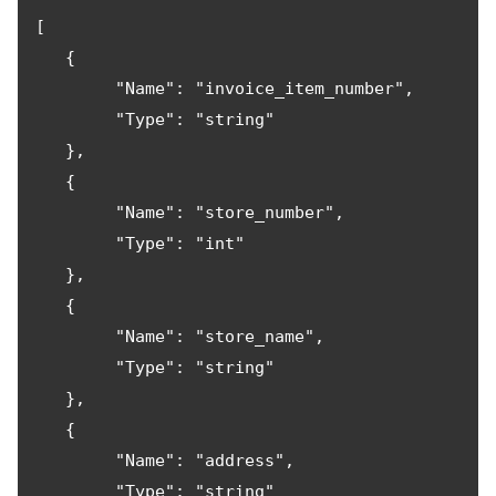
[

   {

        "Name": "invoice_item_number",

        "Type": "string"

   },

   {

        "Name": "store_number",

        "Type": "int"

   },

   {

        "Name": "store_name",

        "Type": "string"

   },

   {

        "Name": "address",

        "Type": "string"
