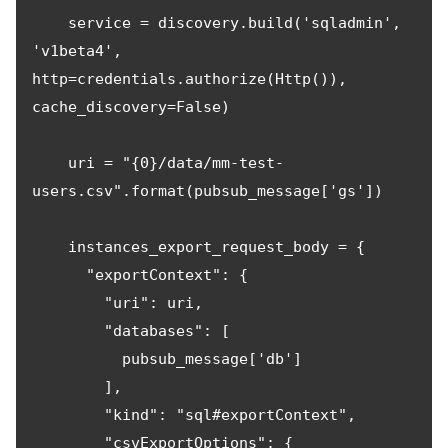
    service = discovery.build('sqladmin', 
'v1beta4', 
http=credentials.authorize(Http()), 
cache_discovery=False)

    uri = "{0}/data/mm-test-
users.csv".format(pubsub_message['gs'])

    instances_export_request_body = {

      "exportContext": {

        "uri": uri,

        "databases": [

          pubsub_message['db']

        ],

        "kind": "sql#exportContext",

        "csvExportOptions": {
