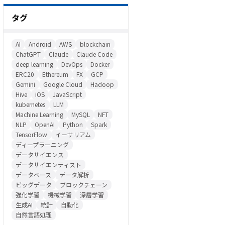
タグ
AI
Android
AWS
blockchain
ChatGPT
Claude
Claude Code
deep learning
DevOps
Docker
ERC20
Ethereum
FX
GCP
Gemini
Google Cloud
Hadoop
Hive
iOS
JavaScript
kubernetes
LLM
Machine Learning
MySQL
NFT
NLP
OpenAI
Python
Spark
TensorFlow
イーサリアム
ディープラーニング
データサイエンス
データサイエンティスト
データベース
データ解析
ビッグデータ
ブロックチェーン
強化学習
機械学習
深層学習
生成AI
統計
自動化
自然言語処理