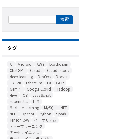
タグ
AI
Android
AWS
blockchain
ChatGPT
Claude
Claude Code
deep learning
DevOps
Docker
ERC20
Ethereum
FX
GCP
Gemini
Google Cloud
Hadoop
Hive
iOS
JavaScript
kubernetes
LLM
Machine Learning
MySQL
NFT
NLP
OpenAI
Python
Spark
TensorFlow
イーサリアム
ディープラーニング
データサイエンス
データサイエンティスト