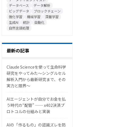
データベース
データ解析
ビッグデータ
ブロックチェーン
強化学習
機械学習
深層学習
生成AI
統計
自動化
自然言語処理
最新の記事
Claude Scienceを使って生命科学
研究をやってみた〜シングルセル
解析入門から最新研究まで、その
実力と限界〜
AIエージェントが自分でお金を払
う時代の“配管” ── x402決済プ
ロトコルの仕組みと実装
AIの「作るもの」の認識ズレを防