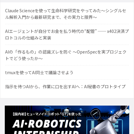
Claude Scienceを使って生命科学研究をやってみた〜シングルセ
ル解析入門から最新研究まで、その実力と限界〜
AIエージェントが自分でお金を払う時代の“配管” ── x402決済プ
ロトコルの仕組みと実装
AIの「作るもの」の認識ズレを防ぐ 〜OpenSpecを実プロジェク
トでどう使ったか〜
tmuxを使ってAI同士で議論させよう
指示を待つAIから、作業に口を出すAIへ：AI秘書のプロトタイプ