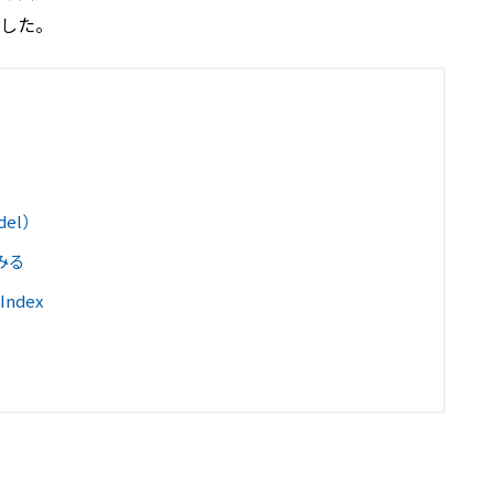
した。
odel）
てみる
 Index