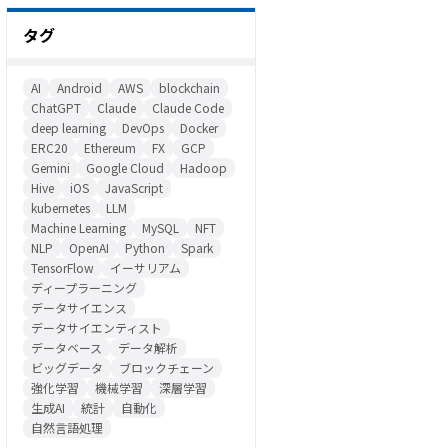
タグ
AI
Android
AWS
blockchain
ChatGPT
Claude
Claude Code
deep learning
DevOps
Docker
ERC20
Ethereum
FX
GCP
Gemini
Google Cloud
Hadoop
Hive
iOS
JavaScript
kubernetes
LLM
Machine Learning
MySQL
NFT
NLP
OpenAI
Python
Spark
TensorFlow
イーサリアム
ディープラーニング
データサイエンス
データサイエンティスト
データベース
データ解析
ビッグデータ
ブロックチェーン
強化学習
機械学習
深層学習
生成AI
統計
自動化
自然言語処理