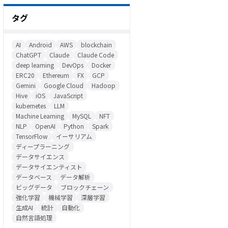
タグ
AI
Android
AWS
blockchain
ChatGPT
Claude
Claude Code
deep learning
DevOps
Docker
ERC20
Ethereum
FX
GCP
Gemini
Google Cloud
Hadoop
Hive
iOS
JavaScript
kubernetes
LLM
Machine Learning
MySQL
NFT
NLP
OpenAI
Python
Spark
TensorFlow
イーサリアム
ディープラーニング
データサイエンス
データサイエンティスト
データベース
データ解析
ビッグデータ
ブロックチェーン
強化学習
機械学習
深層学習
生成AI
統計
自動化
自然言語処理