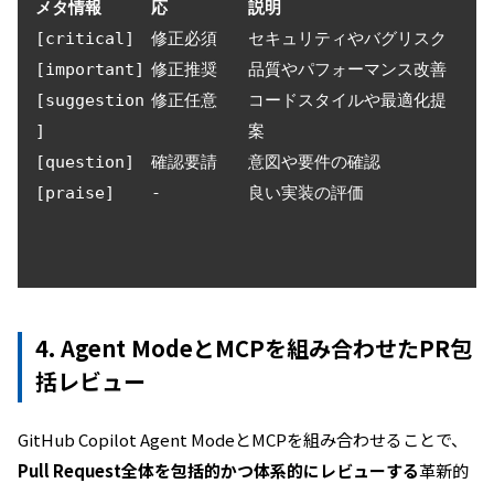
メタ情報
応
説明
[critical]
修正必須
セキュリティやバグリスク
[important]
修正推奨
品質やパフォーマンス改善
[suggestion
修正任意
コードスタイルや最適化提
]
案
[question]
確認要請
意図や要件の確認
[praise]
-
良い実装の評価
4. Agent ModeとMCPを組み合わせたPR包
括レビュー
GitHub Copilot Agent ModeとMCPを組み合わせることで、
Pull Request全体を包括的かつ体系的にレビューする
革新的