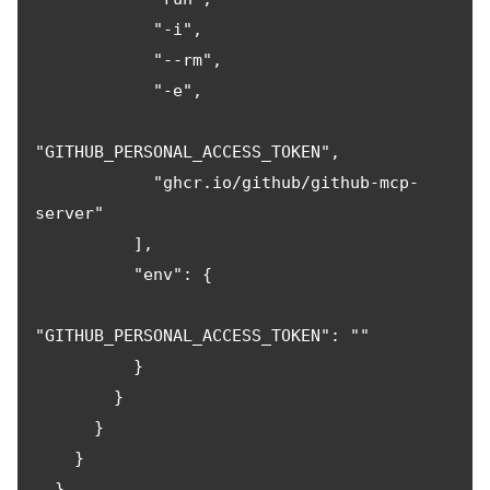
            "-i",

            "--rm",

            "-e",

"GITHUB_PERSONAL_ACCESS_TOKEN",

            "ghcr.io/github/github-mcp-
server"

          ],

          "env": {

"GITHUB_PERSONAL_ACCESS_TOKEN": "
"

          }

        }

      }

    }

  }
