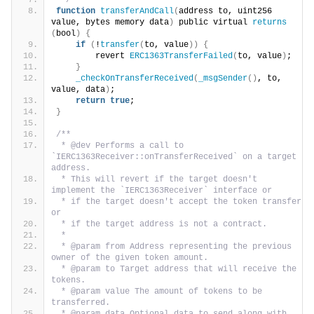
 */
function
transferAndCall
(
address to, uint256 
value, bytes memory data
)
 public virtual 
returns
(
bool
)
{
if
(
!
transfer
(
to, value
))
{
        revert 
ERC1363TransferFailed
(
to, value
)
;
}
_checkOnTransferReceived
(
_msgSender
()
, to, 
value, data
)
;
return
true
;
}
/**
 * @dev Performs a call to 
`IERC1363Receiver::onTransferReceived` on a target 
address.
 * This will revert if the target doesn't 
implement the `IERC1363Receiver` interface or
 * if the target doesn't accept the token transfer 
or
 * if the target address is not a contract.
 *
 * @param from Address representing the previous 
owner of the given token amount.
 * @param to Target address that will receive the 
tokens.
 * @param value The amount of tokens to be 
transferred.