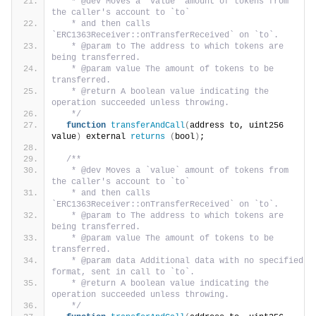
   * @dev Moves a `value` amount of tokens from 
the caller's account to `to`
   * and then calls 
`ERC1363Receiver::onTransferReceived` on `to`.
   * @param to The address to which tokens are 
being transferred.
   * @param value The amount of tokens to be 
transferred.
   * @return A boolean value indicating the 
operation succeeded unless throwing.
   */
function
transferAndCall
(
address to, uint256 
value
)
 external 
returns
(
bool
)
;
/**
   * @dev Moves a `value` amount of tokens from 
the caller's account to `to`
   * and then calls 
`ERC1363Receiver::onTransferReceived` on `to`.
   * @param to The address to which tokens are 
being transferred.
   * @param value The amount of tokens to be 
transferred.
   * @param data Additional data with no specified 
format, sent in call to `to`.
   * @return A boolean value indicating the 
operation succeeded unless throwing.
   */