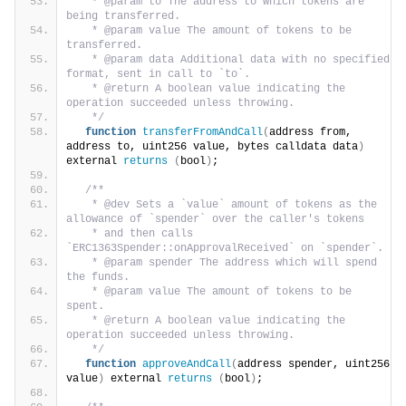
   * @param to The address to which tokens are 
being transferred.
   * @param value The amount of tokens to be 
transferred.
   * @param data Additional data with no specified 
format, sent in call to `to`.
   * @return A boolean value indicating the 
operation succeeded unless throwing.
   */
function
transferFromAndCall
(
address from, 
address to, uint256 value, bytes calldata data
)
external 
returns
(
bool
)
;
/**
   * @dev Sets a `value` amount of tokens as the 
allowance of `spender` over the caller's tokens
   * and then calls 
`ERC1363Spender::onApprovalReceived` on `spender`.
   * @param spender The address which will spend 
the funds.
   * @param value The amount of tokens to be 
spent.
   * @return A boolean value indicating the 
operation succeeded unless throwing.
   */
function
approveAndCall
(
address spender, uint256 
value
)
 external 
returns
(
bool
)
;