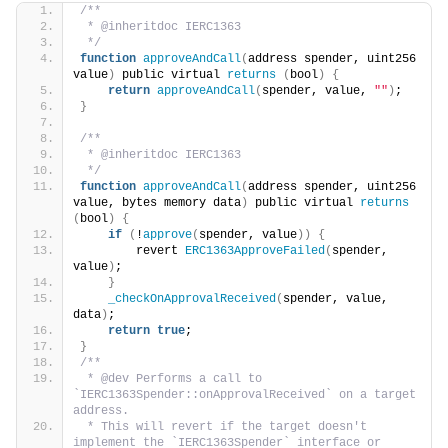
/**
 * @inheritdoc IERC1363
 */
function
approveAndCall
(
address spender, uint256 
value
)
 public virtual 
returns
(
bool
)
{
return
approveAndCall
(
spender, value, 
""
)
;
}
/**
 * @inheritdoc IERC1363
 */
function
approveAndCall
(
address spender, uint256 
value, bytes memory data
)
 public virtual 
returns
(
bool
)
{
if
(
!
approve
(
spender, value
))
{
        revert 
ERC1363ApproveFailed
(
spender, 
value
)
;
}
_checkOnApprovalReceived
(
spender, value, 
data
)
;
return
true
;
}
/**
 * @dev Performs a call to 
`IERC1363Spender::onApprovalReceived` on a target 
address.
 * This will revert if the target doesn't 
implement the `IERC1363Spender` interface or