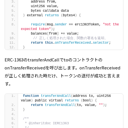
    address from,
    uint256 value,
    bytes calldata data
)
 external 
returns
(
bytes4
)
{
require
(
msg.
sender
 == erc1363Token, 
"not the 
expected token"
)
;
    balances
[
from
]
 += value;
// 正しく処理された場合、関数の署名を返却。
return
this
.
onTransferReceived
.
selector
;
}
ERC-1363のtransferAndCallでtoのコントラクトの
onTransferReceivedを呼び出します。onTransferReceived
が正しく処理された時だけ、トークンの送付が成功と言えま
す。
function
transferAndCall
(
address to, uint256 
value
)
 public virtual 
returns
(
bool
)
{
return
transferAndCall
(
to, value, 
""
)
;
}
/**
 * @inheritdoc IERC1363