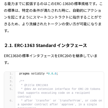
る能力までに拡張するのはこのERC-1363の標準規格です。こ
の標準は、特定の条件が満たされた時に、自動的にアクショ
ンを起こすようにスマートコントラクトに指示することがで
きるため、より洗練されたトークンの使い方が可能になりま
す。
２.1. ERC-1363 Standard インタフェース
ERC1363の標準インタフェースをERC20のを継承していま
す。
pragma solidity ^
0.8
.
0
;
/**
 * @title ERC1363
 * @dev An extension interface for ERC-20 tokens 
that supports executing code on a recipient 
contract
 * after `transfer` or `transferFrom`, or code on 
a spender contract after `approve`, in a single 