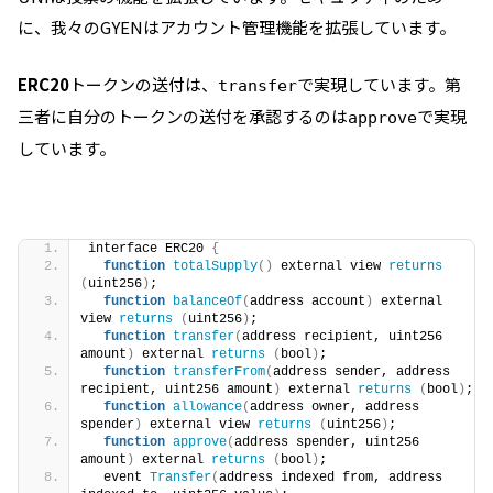
に、我々のGYENはアカウント管理機能を拡張しています。
ERC20
トークンの送付は、
で実現しています。第
transfer
三者に自分のトークンの送付を承認するのは
で実現
approve
しています。
interface ERC20 
{
function
totalSupply
()
 external view 
returns
(
uint256
)
;
function
balanceOf
(
address account
)
 external 
view 
returns
(
uint256
)
;
function
transfer
(
address recipient, uint256 
amount
)
 external 
returns
(
bool
)
;
function
transferFrom
(
address sender, address 
recipient, uint256 amount
)
 external 
returns
(
bool
)
;
function
allowance
(
address owner, address 
spender
)
 external view 
returns
(
uint256
)
;
function
approve
(
address spender, uint256 
amount
)
 external 
returns
(
bool
)
;
  event 
Transfer
(
address indexed from, address 