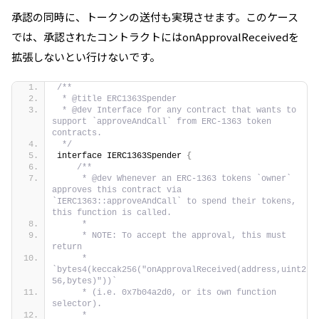
承認の同時に、トークンの送付も実現させます。このケース
では、承認されたコントラクトにはonApprovalReceivedを
拡張しないとい行けないです。
/**
 * @title ERC1363Spender
 * @dev Interface for any contract that wants to 
support `approveAndCall` from ERC-1363 token 
contracts.
 */
interface IERC1363Spender 
{
/**
     * @dev Whenever an ERC-1363 tokens `owner` 
approves this contract via 
`IERC1363::approveAndCall` to spend their tokens, 
this function is called.
     *
     * NOTE: To accept the approval, this must 
return
     * 
`bytes4(keccak256("onApprovalReceived(address,uint2
56,bytes)"))`
     * (i.e. 0x7b04a2d0, or its own function 
selector).
     *