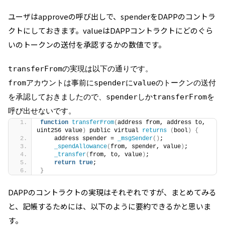
ユーザはapproveの呼び出しで、spenderをDAPPのコントラ
クトにしておきます。valueはDAPPコントラクトにどのぐら
いのトークンの送付を承認するかの数値です。
transferFromの実現は以下の通りです。
fromアカウントは事前にspenderにvalueのトークンの送付
を承認しておきましたので、spenderしかtransferFromを
呼び出せないです。
function
transferFrom
(
address from, address to, 
uint256 value
)
 public virtual 
returns
(
bool
)
{
    address spender = 
_msgSender
()
;
_spendAllowance
(
from, spender, value
)
;
_transfer
(
from, to, value
)
;
return
true
;
}
DAPPのコントラクトの実現はそれぞれですが、まとめてみる
と、記帳するためには、以下のように要約できるかと思いま
す。