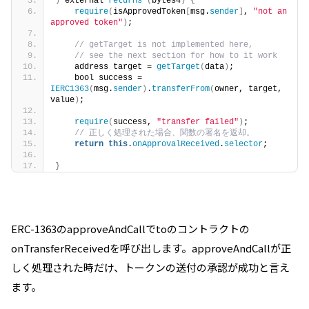
)
 external 
returns
(
bytes4
)
{
require
(
isApprovedToken
[
msg.
sender
]
, 
"not an 
approved token"
)
; 
// getTarget is not implemented here, 
// see the next section
    address target = 
getTarget
(
data
)
;               
    bool success = 
IERC1363
(
msg.
sender
)
.
transferFrom
(
owner, target, 
value
)
;                
require
(
success, 
"transfer failed"
)
;            
// 正しく処理された場合、関数の署名を返却。
return
this
.
onApprovalReceived
.
selector
; 
}
ERC-1363のapproveAndCallでtoのコントラクトの
onTransferReceivedを呼び出します。approveAndCallが正
しく処理された時だけ、トークンの送付の承認が成功と言え
ます。