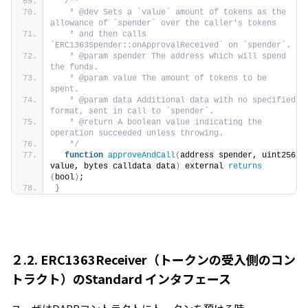
/**
   * @dev Sets a `value` amount of tokens as the 
allowance of `spender` over the caller's tokens
   * and then calls 
`ERC1363Spender::onApprovalReceived` on `spender`.
   * @param spender The address which will spend 
the funds.
   * @param value The amount of tokens to be 
spent.
   * @param data Additional data with no specified 
format, sent in call to `spender`.
   * @return A boolean value indicating the 
operation succeeded unless throwing.
   */
function
approveAndCall
(
address spender, uint256 
value, bytes calldata data
)
 external 
returns
(
bool
)
;
}
２.2. ERC1363Receiver（トークンの受入側のコン
トラクト）のStandard インタフェース