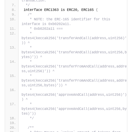
transaction.
 */
interface ERC1363 is ERC20, ERC165 
{
/*
   * NOTE: the ERC-165 identifier for this 
interface is 0xb0202a11.
   * 0xb0202a11 ===
   *   
bytes4(keccak256('transferAndCall(address,uint256)'
)) ^
   *   
bytes4(keccak256('transferAndCall(address,uint256,b
ytes)')) ^
   *   
bytes4(keccak256('transferFromAndCall(address,addre
ss,uint256)')) ^
   *   
bytes4(keccak256('transferFromAndCall(address,addre
ss,uint256,bytes)')) ^
   *   
bytes4(keccak256('approveAndCall(address,uint256)')
) ^
   *   
bytes4(keccak256('approveAndCall(address,uint256,by
tes)'))
   */
/**