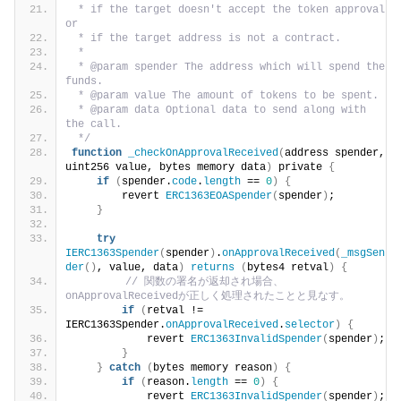
 * if the target doesn't accept the token approval 
or
 * if the target address is not a contract.
 *
 * @param spender The address which will spend the 
funds.
 * @param value The amount of tokens to be spent.
 * @param data Optional data to send along with 
the call.
 */
function
_checkOnApprovalReceived
(
address spender, 
uint256 value, bytes memory data
)
 private 
{
if
(
spender.
code
.
length
 == 
0
)
{
        revert 
ERC1363EOASpender
(
spender
)
;
}
try
IERC1363Spender
(
spender
)
.
onApprovalReceived
(
_msgSen
der
()
, value, data
)
returns
(
bytes4 retval
)
{
// 関数の署名が返却され場合、
onApprovalReceivedが正しく処理されたことと見なす。
if
(
retval != 
IERC1363Spender.
onApprovalReceived
.
selector
)
{
            revert 
ERC1363InvalidSpender
(
spender
)
;
}
}
catch
(
bytes memory reason
)
{
if
(
reason.
length
 == 
0
)
{
            revert 
ERC1363InvalidSpender
(
spender
)
;