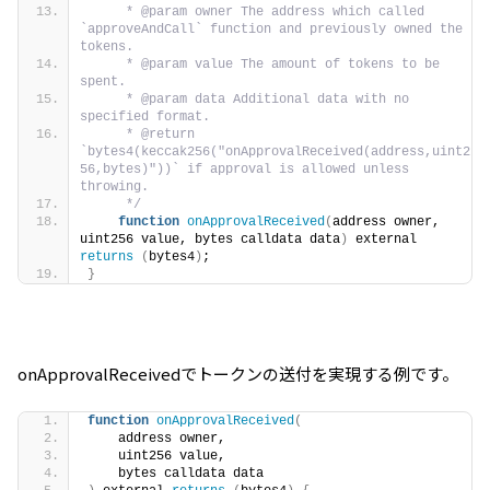
     * @param owner The address which called 
`approveAndCall` function and previously owned the 
tokens.
     * @param value The amount of tokens to be 
spent.
     * @param data Additional data with no 
specified format.
     * @return 
`bytes4(keccak256("onApprovalReceived(address,uint2
56,bytes)"))` if approval is allowed unless 
throwing.
     */
function
onApprovalReceived
(
address owner, 
uint256 value, bytes calldata data
)
 external 
returns
(
bytes4
)
;
}
onApprovalReceivedでトークンの送付を実現する例です。
function
onApprovalReceived
(
    address owner,            
    uint256 value,            
    bytes calldata data