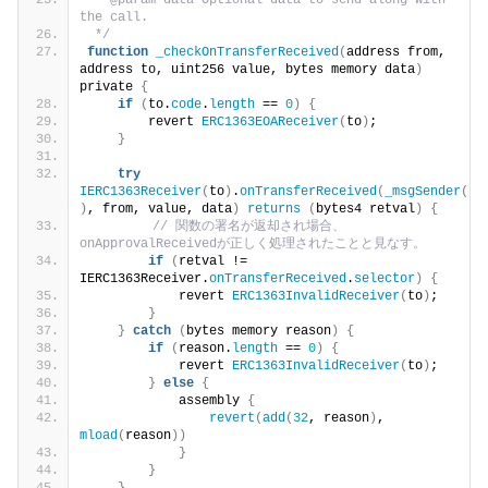
 * @param data Optional data to send along with 
the call.
 */
function
_checkOnTransferReceived
(
address from, 
address to, uint256 value, bytes memory data
)
private 
{
if
(
to.
code
.
length
 == 
0
)
{
        revert 
ERC1363EOAReceiver
(
to
)
;
}
try
IERC1363Receiver
(
to
)
.
onTransferReceived
(
_msgSender
(
)
, from, value, data
)
returns
(
bytes4 retval
)
{
// 関数の署名が返却され場合、
onApprovalReceivedが正しく処理されたことと見なす。
if
(
retval != 
IERC1363Receiver.
onTransferReceived
.
selector
)
{
            revert 
ERC1363InvalidReceiver
(
to
)
;
}
}
catch
(
bytes memory reason
)
{
if
(
reason.
length
 == 
0
)
{
            revert 
ERC1363InvalidReceiver
(
to
)
;
}
else
{
            assembly 
{
revert
(
add
(
32
, reason
)
, 
mload
(
reason
))
}
}