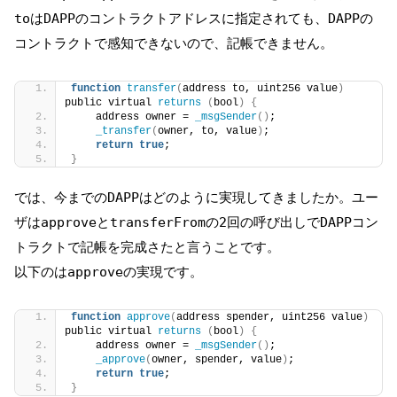
toはDAPPのコントラクトアドレスに指定されても、DAPPの
コントラクトで感知できないので、記帳できません。
function
transfer
(
address to, uint256 value
)
public virtual 
returns
(
bool
)
{
    address owner = 
_msgSender
()
;
_transfer
(
owner, to, value
)
;
return
true
;
}
では、今までのDAPPはどのように実現してきましたか。ユー
ザはapproveとtransferFromの2回の呼び出しでDAPPコン
トラクトで記帳を完成さたと言うことです。
以下のはapproveの実現です。
function
approve
(
address spender, uint256 value
)
public virtual 
returns
(
bool
)
{
    address owner = 
_msgSender
()
;
_approve
(
owner, spender, value
)
;
return
true
;
}