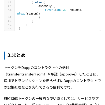
}
else
{
            assembly 
{
revert
(
add
(
32
, reason
)
, 
mload
(
reason
))
}
}
}
}
3.まとめ
トークンをDappのコントラクトへの送付
（transfer,transferFrom）や承認（approve）したときに、
追加でトランザクションを走らせずにDappのコントラクトで
の記帳処理などを実行できるの便利ですね。
ERC1363トークンの一般的な使い道としては、サービスやプ
ロダクトの支払い系のシステム、DeFi（分散型金融）アプリ