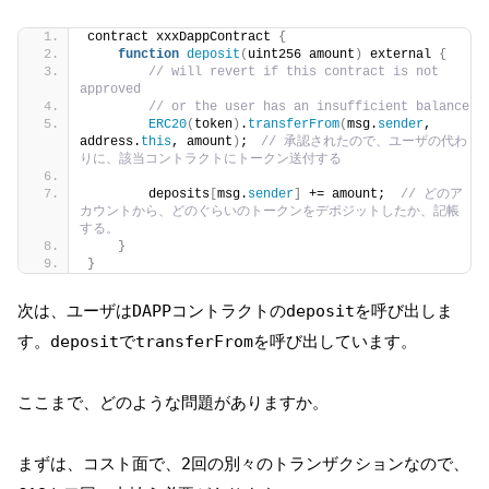
contract xxxDappContract 
{
function
deposit
(
uint256 amount
)
 external 
{
// will revert if this contract is not 
approved
// or the user has an insufficient balance
ERC20
(
token
)
.
transferFrom
(
msg.
sender
, 
address.
this
, amount
)
;　
// 承認されたので、ユーザの代わ
りに、該当コントラクトにトークン送付する
        deposits
[
msg.
sender
]
 += amount;  
// どのア
カウントから、どのぐらいのトークンをデポジットしたか、記帳
する。
}
}
次は、ユーザはDAPPコントラクトのdepositを呼び出しま
す。depositでtransferFromを呼び出しています。
ここまで、どのような問題がありますか。
まずは、コスト面で、2回の別々のトランザクションなので、