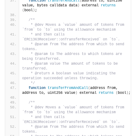
function
transferAndCall
(
address to, uint256 
value, bytes calldata data
)
 external 
returns
(
bool
)
;
/**
   * @dev Moves a `value` amount of tokens from 
`from` to `to` using the allowance mechanism
   * and then calls 
`ERC1363Receiver::onTransferReceived` on `to`.
   * @param from The address from which to send 
tokens.
   * @param to The address to which tokens are 
being transferred.
   * @param value The amount of tokens to be 
transferred.
   * @return A boolean value indicating the 
operation succeeded unless throwing.
   */
function
transferFromAndCall
(
address from, 
address to, uint256 value
)
 external 
returns
(
bool
)
;
/**
   * @dev Moves a `value` amount of tokens from 
`from` to `to` using the allowance mechanism
   * and then calls 
`ERC1363Receiver::onTransferReceived` on `to`.
   * @param from The address from which to send 
tokens.