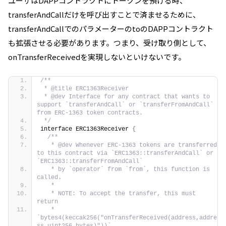
ユーザはDAPPコントラクトにトークンを預ける時、
transferAndCallだけを呼び出すことで済ませるために、
transferAndCallでのパラメーターのtoのDAPPコントラクト
も拡張させる必要があります。つまり、受け取り側として、
onTransferReceivedを実現しないといけないです。
/**
 * @title ERC1363Receiver
 * @dev Interface for any contract that wants to 
support `transferAndCall` or `transferFromAndCall` 
from ERC-1363 token contracts.
 */
interface ERC1363Receiver 
{
/**
   * @dev Whenever ERC-1363 tokens are transferred 
to this contract via `ERC1363::transferAndCall` or 
`ERC1363::transferFromAndCall`
   * by `operator` from `from`, this function is 
called.
   *
   * NOTE: To accept the transfer, this must 
return
   * 
`bytes4(keccak256("onTransferReceived(address,addre