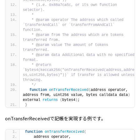
ss,uint256,bytes)"))`
   * (i.e. 0x88a7ca5c, or its own function 
selector).
   *
   * @param operator The address which called 
`transferAndCall` or `transferFromAndCall` 
function.
   * @param from The address which are tokens 
transferred from.
   * @param value The amount of tokens 
transferred.
   * @param data Additional data with no specified 
format.
   * @return 
`bytes4(keccak256("onTransferReceived(address,addre
ss,uint256,bytes)"))` if transfer is allowed unless 
throwing.
   */
function
onTransferReceived
(
address operator, 
address from, uint256 value, bytes calldata data
)
external 
returns
(
bytes4
)
;
}
onTransferReceivedで記帳を実現する例です。
function
onTransferReceived
(
    address operator,