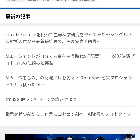
最新の記事
Claude Scienceを使って生命科学研究をやってみた〜シングルセ
ル解析入門から最新研究まで、その実力と限界〜
AIエージェントが自分でお金を払う時代の“配管” ── x402決済プ
ロトコルの仕組みと実装
AIの「作るもの」の認識ズレを防ぐ 〜OpenSpecを実プロジェク
トでどう使ったか〜
tmuxを使ってAI同士で議論させよう
指示を待つAIから、作業に口を出すAIへ：AI秘書のプロトタイプ