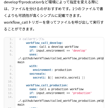
developやprodcutionなど環境によって指定を変える際に
は、ファイルを分けるのがおすすめです。1つのファイルで書
くよりも可読性が高くシンプルに記載できます。
workflow_callトリガーを使ってファイルを呼び出して実行す
ることができます。
# callerサンプル
workflow_call_develop:
name:
 Call a develop workflow
if:
 input.environment == 
'develop'
uses:
./.github/workflows/called_workflow_production.yml@
main
with:
environment:
 production
secreeats:
secret1:
 $
{
{
 secrets.secret1 
}
}
workflow_call_production:
name:
 Call a production workflow
if:
 input.environment == 
'production'
uses:
./.github/workflows/called_workflow_production.yml@
main