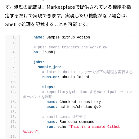
す。処理の記載は、Marketplaceで提供されている機能を指
定するだけで実現できます。実現したい機能がない場合は、
Shellで処理を記載することも可能です。
name:
 Sample Github Action
# push event triggers the workflow
on:
[
push
]
jobs:
sample_job:
# latest Ubuntu コンテナで以下の処理を実行する
runs-on:
 ubuntu-latest
steps:
# repositoryをcheckoutするMarketpalceのコン
ポーネントを利用
        - 
name:
 Checkout repository
uses:
 actions/checkout@v2 
# shell commandの実行
        - 
name:
 Run echo command
run:
 echo 
"This is a sample Github 
Action"