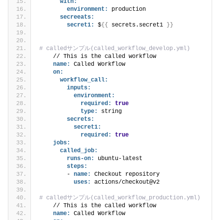
with:
environment:
 production
secreeats:
secret1:
 $
{
{
 secrets.secret1 
}
}
# calledサンプル(called_workflow_develop.yml)
    // This is the called workflow
name:
 Called Workflow
on:
workflow_call:
inputs:
environment:
required:
true
type:
 string
secrets:
secret1:
required:
true
jobs:
called_job:
runs-on:
 ubuntu-latest
steps:
        - 
name:
 Checkout repository
uses:
 actions/checkout@v2 
# calledサンプル(called_workflow_production.yml)
    // This is the called workflow
name:
 Called Workflow