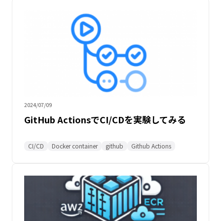
2024/07/09
GitHub ActionsでCI/CDを実験してみる
CI/CD
Docker container
github
Github Actions