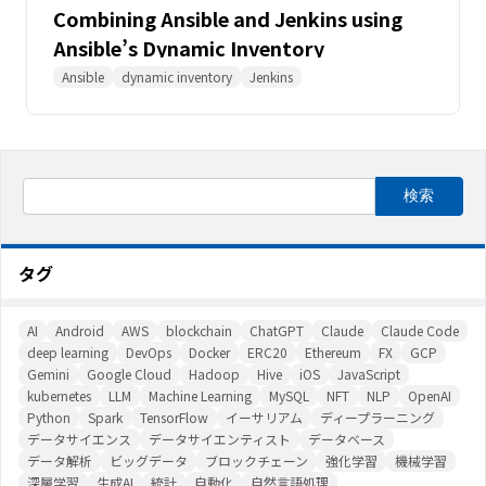
Combining Ansible and Jenkins using
Ansible’s Dynamic Inventory
Ansible
dynamic inventory
Jenkins
タグ
AI
Android
AWS
blockchain
ChatGPT
Claude
Claude Code
deep learning
DevOps
Docker
ERC20
Ethereum
FX
GCP
Gemini
Google Cloud
Hadoop
Hive
iOS
JavaScript
kubernetes
LLM
Machine Learning
MySQL
NFT
NLP
OpenAI
Python
Spark
TensorFlow
イーサリアム
ディープラーニング
データサイエンス
データサイエンティスト
データベース
データ解析
ビッグデータ
ブロックチェーン
強化学習
機械学習
深層学習
生成AI
統計
自動化
自然言語処理