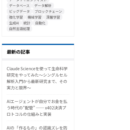
データベース
データ解析
ビッグデータ
ブロックチェーン
強化学習
機械学習
深層学習
生成AI
統計
自動化
自然言語処理
最新の記事
Claude Scienceを使って生命科学
研究をやってみた〜シングルセル
解析入門から最新研究まで、その
実力と限界〜
AIエージェントが自分でお金を払
う時代の“配管” ── x402決済プ
ロトコルの仕組みと実装
AIの「作るもの」の認識ズレを防