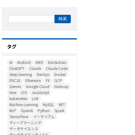
タグ
AI
Android
AWS
blockchain
ChatGPT
Claude
Claude Code
deep learning
DevOps
Docker
ERC20
Ethereum
FX
GCP
Gemini
Google Cloud
Hadoop
Hive
iOS
JavaScript
kubernetes
LLM
Machine Learning
MySQL
NFT
NLP
OpenAI
Python
Spark
TensorFlow
イーサリアム
ディープラーニング
データサイエンス
データサイエンティスト