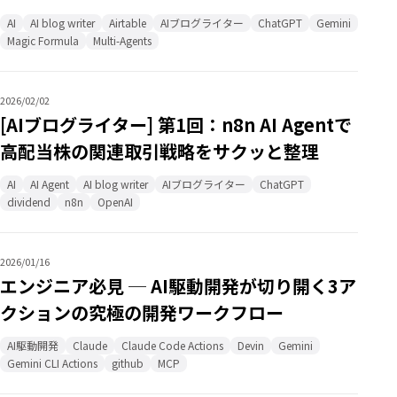
AI
AI blog writer
Airtable
AIブログライター
ChatGPT
Gemini
Magic Formula
Multi-Agents
2026/02/02
[AIブログライター] 第1回：n8n AI Agentで
高配当株の関連取引戦略をサクッと整理
AI
AI Agent
AI blog writer
AIブログライター
ChatGPT
dividend
n8n
OpenAI
2026/01/16
エンジニア必見 ─ AI駆動開発が切り開く3ア
クションの究極の開発ワークフロー
AI駆動開発
Claude
Claude Code Actions
Devin
Gemini
Gemini CLI Actions
github
MCP