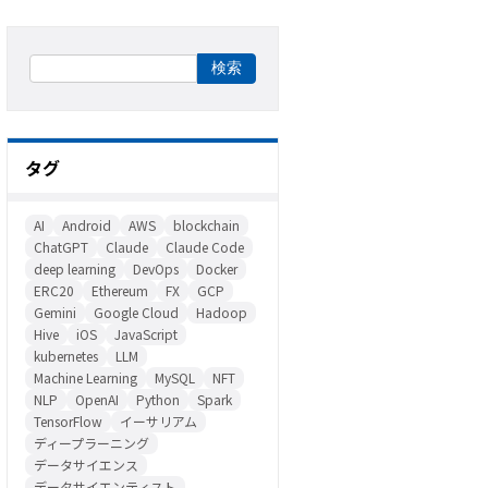
タグ
AI
Android
AWS
blockchain
ChatGPT
Claude
Claude Code
deep learning
DevOps
Docker
ERC20
Ethereum
FX
GCP
Gemini
Google Cloud
Hadoop
Hive
iOS
JavaScript
kubernetes
LLM
Machine Learning
MySQL
NFT
NLP
OpenAI
Python
Spark
TensorFlow
イーサリアム
ディープラーニング
データサイエンス
データサイエンティスト