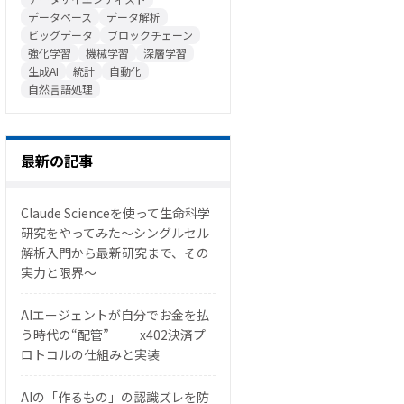
データベース
データ解析
ビッグデータ
ブロックチェーン
強化学習
機械学習
深層学習
生成AI
統計
自動化
自然言語処理
最新の記事
Claude Scienceを使って生命科学
研究をやってみた〜シングルセル
解析入門から最新研究まで、その
実力と限界〜
AIエージェントが自分でお金を払
う時代の“配管” ── x402決済プ
ロトコルの仕組みと実装
AIの「作るもの」の認識ズレを防