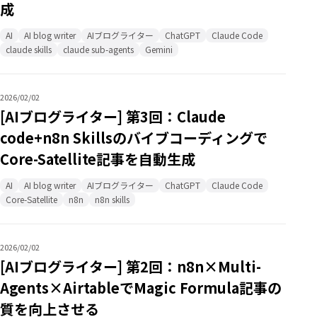
成
AI
AI blog writer
AIブログライター
ChatGPT
Claude Code
claude skills
claude sub-agents
Gemini
2026/02/02
[AIブログライター] 第3回：Claude
code+n8n Skillsのバイブコーディングで
Core-Satellite記事を自動生成
AI
AI blog writer
AIブログライター
ChatGPT
Claude Code
Core-Satellite
n8n
n8n skills
2026/02/02
[AIブログライター] 第2回：n8n×Multi-
Agents×AirtableでMagic Formula記事の
質を向上させる