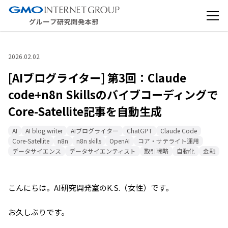
2026.02.02
[AIブログライター] 第3回：Claude
code+n8n Skillsのバイブコーディングで
Core-Satellite記事を自動生成
AI
AI blog writer
AIブログライター
ChatGPT
Claude Code
Core-Satellite
n8n
n8n skills
OpenAI
コア・サテライト運用
データサイエンス
データサイエンティスト
取引戦略
自動化
金融
こんにちは。AI研究開発室のK.S.（女性）です。
お久しぶりです。