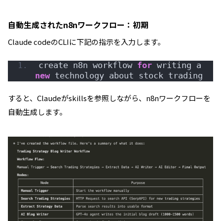
自動生成されたn8nワークフロー：初期
Claude codeのCLIに下記の指示を入力します。
create n8n workflow 
for
 writing a 
new
 technology abou
すると、Claudeがskillsを参照しながら、n8nワークフローを
自動生成します。