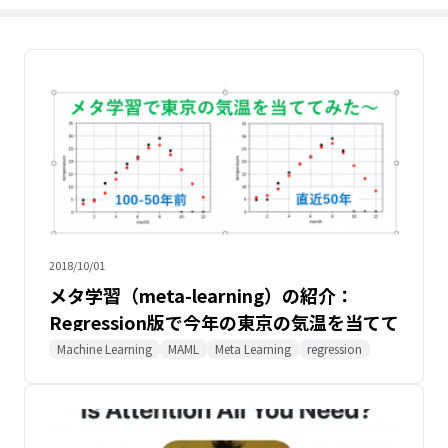
2018/10/01
メタ学習（meta-learning）の紹介：
Regression版で今年の東京の気温を当てて
みました～
Machine Learning
MAML
Meta Learning
regression