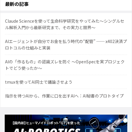
最新の記事
Claude Scienceを使って生命科学研究をやってみた〜シングルセ
ル解析入門から最新研究まで、その実力と限界〜
AIエージェントが自分でお金を払う時代の“配管” ── x402決済プ
ロトコルの仕組みと実装
AIの「作るもの」の認識ズレを防ぐ 〜OpenSpecを実プロジェク
トでどう使ったか〜
tmuxを使ってAI同士で議論させよう
指示を待つAIから、作業に口を出すAIへ：AI秘書のプロトタイプ