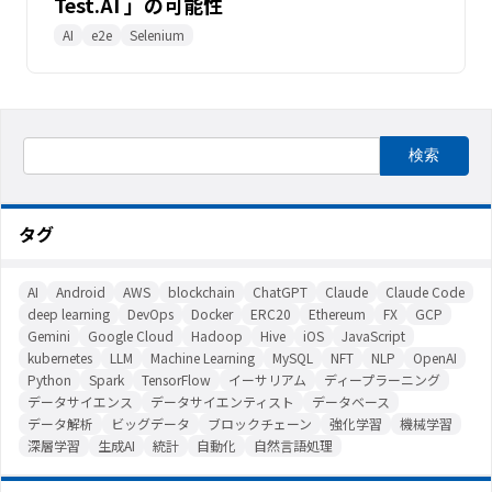
Test.AI 」の可能性
AI
e2e
Selenium
タグ
AI
Android
AWS
blockchain
ChatGPT
Claude
Claude Code
deep learning
DevOps
Docker
ERC20
Ethereum
FX
GCP
Gemini
Google Cloud
Hadoop
Hive
iOS
JavaScript
kubernetes
LLM
Machine Learning
MySQL
NFT
NLP
OpenAI
Python
Spark
TensorFlow
イーサリアム
ディープラーニング
データサイエンス
データサイエンティスト
データベース
データ解析
ビッグデータ
ブロックチェーン
強化学習
機械学習
深層学習
生成AI
統計
自動化
自然言語処理