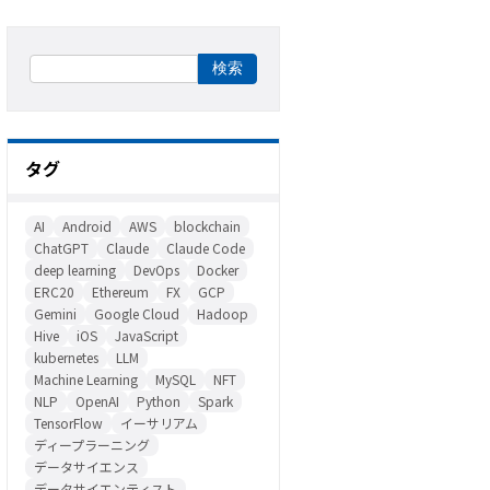
タグ
AI
Android
AWS
blockchain
ChatGPT
Claude
Claude Code
deep learning
DevOps
Docker
ERC20
Ethereum
FX
GCP
Gemini
Google Cloud
Hadoop
Hive
iOS
JavaScript
kubernetes
LLM
Machine Learning
MySQL
NFT
NLP
OpenAI
Python
Spark
TensorFlow
イーサリアム
ディープラーニング
データサイエンス
データサイエンティスト