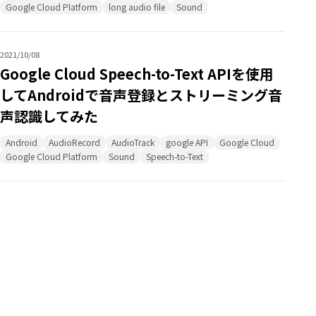
Google Cloud Platform
long audio file
Sound
2021/10/08
Google Cloud Speech-to-Text APIを使用
してAndroidで音声登録とストリーミング音
声認識してみた
Android
AudioRecord
AudioTrack
google API
Google Cloud
Google Cloud Platform
Sound
Speech-to-Text