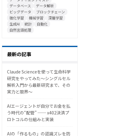
データベース
データ解析
ビッグデータ
ブロックチェーン
強化学習
機械学習
深層学習
生成AI
統計
自動化
自然言語処理
最新の記事
Claude Scienceを使って生命科学
研究をやってみた〜シングルセル
解析入門から最新研究まで、その
実力と限界〜
AIエージェントが自分でお金を払
う時代の“配管” ── x402決済プ
ロトコルの仕組みと実装
AIの「作るもの」の認識ズレを防