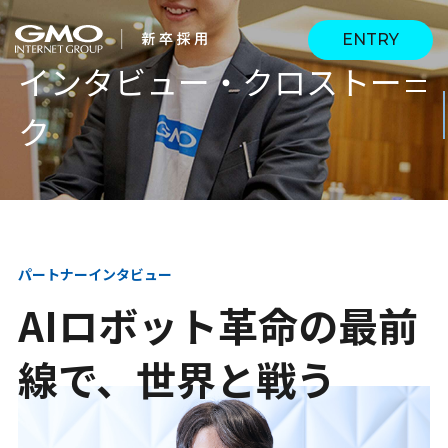
ENTRY
インタビュー・クロストー
ク
会社を知る
企業情報
CEOメッセージ
働く人
強み・特長
インタビュー・クロス
キャリアパス
パートナーインタビュー
働く環境
トーク
AIロボット革命の最前
待遇・福利厚生
人財育成制度
AI活用
線で、世界と戦う
オフィスツアー
社内イベント
AI活用環境
AI活用ブログ
採用情報