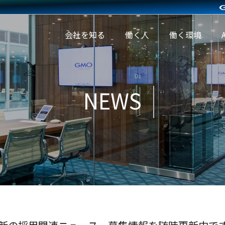
会社を知る
働く人
働く環境
NEWS
働く環境
A
待遇・
人財育
A
福利厚
成制度
環
生
オフィ
社内イ
スツア
ベント
ー