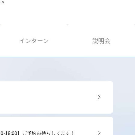
す。
卒】研
年】1
究開発
ヶ月ビ
10days
ジネス
インタ
実践イ
ーン
ンター
インターン
説明会
ン
【全学
【28
年】1
卒】説
ヶ月ロ
明選考
ボティ
会
クスイ
ンター
ン
0-18:00】ご予約お待ちしてます！