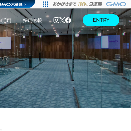
AI活用
採用情報
ENTRY
I活用
採用情報
I活用
AI活用
本選
【28
境
ブログ
考・募
卒】ビ
集要項
ジネス
5days
インタ
ーン
【28
【全学