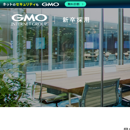
無料診断
会社を知る
働く人
企業情
CEOメ
インタ
キャリ
報
ッセー
ビュ
アパス
ジ
ー・ク
ロスト
強み・
ーク
特長