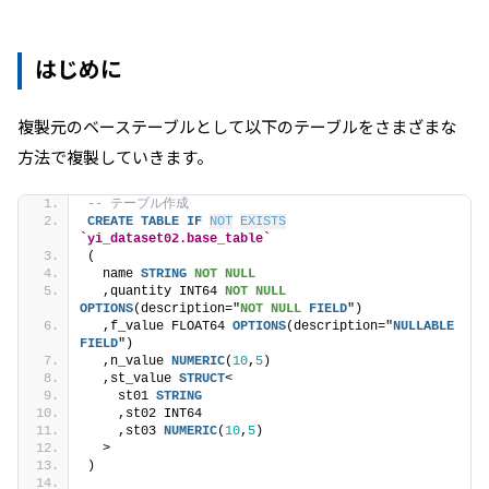
はじめに
複製元のベーステーブルとして以下のテーブルをさまざまな
方法で複製していきます。
-- テーブル作成
CREATE
TABLE
IF
NOT
EXISTS
`yi_dataset02.base_table`
(
  name 
STRING
NOT NULL
  ,quantity INT64 
NOT NULL
OPTIONS
(description="
NOT NULL
FIELD
")
  ,f_value FLOAT64 
OPTIONS
(description="
NULLABLE
FIELD
")
  ,n_value 
NUMERIC
(
10
,
5
)
  ,st_value 
STRUCT
<
    st01 
STRING
    ,st02 INT64
    ,st03 
NUMERIC
(
10
,
5
)
  >
)