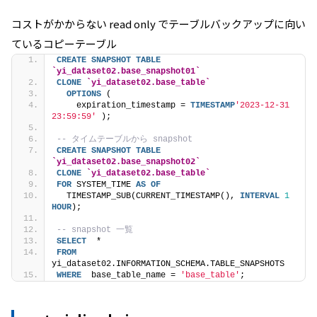
コストがかからない read only でテーブルバックアップに向い
ているコピーテーブル
CREATE
SNAPSHOT
TABLE
`yi_dataset02.base_snapshot01`
CLONE
`yi_dataset02.base_table`
OPTIONS
 (
    expiration_timestamp = 
TIMESTAMP
'2023-12-31 
23:59:59'
 );
-- タイムテーブルから snapshot
CREATE
SNAPSHOT
TABLE
`yi_dataset02.base_snapshot02`
CLONE
`yi_dataset02.base_table`
FOR
 SYSTEM_TIME 
AS
OF
  TIMESTAMP_SUB(CURRENT_TIMESTAMP(), 
INTERVAL
1
HOUR
);
-- snapshot 一覧
SELECT
  *
FROM
yi_dataset02.INFORMATION_SCHEMA.TABLE_SNAPSHOTS
WHERE
  base_table_name = 
'base_table'
;