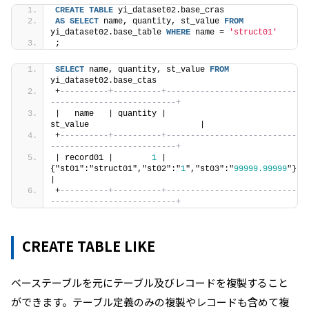
CREATE
TABLE
 yi_dataset02.base_cras 
AS
SELECT
 name, quantity, st_value 
FROM
yi_dataset02.base_table 
WHERE
 name = 
'struct01'
;
SELECT
 name, quantity, st_value 
FROM
yi_dataset02.base_ctas
+
----------+----------+---------------------------
--------------------------+
|   name   | quantity |                      
st_value                       |
+
----------+----------+---------------------------
--------------------------+
| record01 |        
1
 | 
{"st01":"struct01","st02":"
1
","st03":"
99999.99999
"} 
|
+
----------+----------+---------------------------
--------------------------+
CREATE TABLE LIKE
ベーステーブルを元にテーブル及びレコードを複製すること
ができます。テーブル定義のみの複製やレコードも含めて複