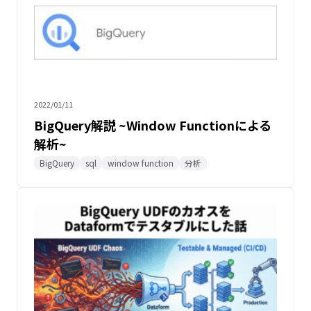
2022/01/11
BigQuery解説 ~Window Functionによる
解析~
BigQuery
sql
window function
分析