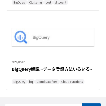
BigQuery
Clustering
cost
discount
2021/07/07
BigQuery解説 ~データ登録方法いろいろ~
BigQuery
bq
Cloud Dataflow
Cloud Functions