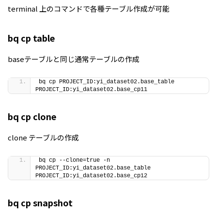
terminal 上のコマンドで各種テーブル作成が可能
bq cp table
baseテーブルと同じ通常テーブルの作成
bq cp PROJECT_ID:yi_dataset02.base_table 
PROJECT_ID:yi_dataset02.base_cp11
bq cp clone
clone テーブルの作成
bq cp --clone=true -n 
PROJECT_ID:yi_dataset02.base_table 
PROJECT_ID:yi_dataset02.base_cp12
bq cp snapshot