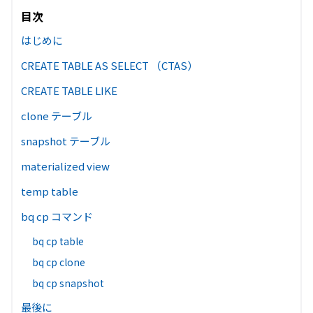
目次
はじめに
CREATE TABLE AS SELECT （CTAS）
CREATE TABLE LIKE
clone テーブル
snapshot テーブル
materialized view
temp table
bq cp コマンド
bq cp table
bq cp clone
bq cp snapshot
最後に