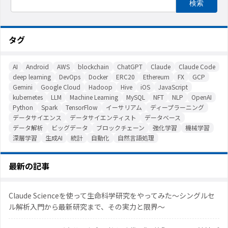
タグ
AI
Android
AWS
blockchain
ChatGPT
Claude
Claude Code
deep learning
DevOps
Docker
ERC20
Ethereum
FX
GCP
Gemini
Google Cloud
Hadoop
Hive
iOS
JavaScript
kubernetes
LLM
Machine Learning
MySQL
NFT
NLP
OpenAI
Python
Spark
TensorFlow
イーサリアム
ディープラーニング
データサイエンス
データサイエンティスト
データベース
データ解析
ビッグデータ
ブロックチェーン
強化学習
機械学習
深層学習
生成AI
統計
自動化
自然言語処理
最新の記事
Claude Scienceを使って生命科学研究をやってみた〜シングルセ
ル解析入門から最新研究まで、その実力と限界〜