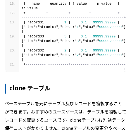
|   name   | quantity | f_value |   n_value   |                      
st_value                       |
+
----------+----------+---------+-------------+---
--------------------------------------------------+
| record01 |        
1
 |     
0.1
 | 
99999.99999
 | 
{"st01":"struct01","st02":"
1
","st03":"
99999.99999
"} 
|
| record03 |        
3
 |     
0.1
 | 
99999.99999
 | 
{"st01":"struct03","st02":"
3
","st03":"
99999.99999
"} 
|
| record02 |        
2
 |     
0.1
 | 
99999.99999
 | 
{"st01":"struct02","st02":"
2
","st03":"
99999.99999
"} 
|
+
----------+----------+---------+-------------+---
--------------------------------------------------+
clone テーブル
ベーステーブルを元にテーブル及びレコードを複製すること
ができます。おすすめのユースケースは、テーブルを複製して
レコードを変更するユースです。cloneテーブルは別途データ
保存コストがかかりません。cloneテーブルの変更分やベース