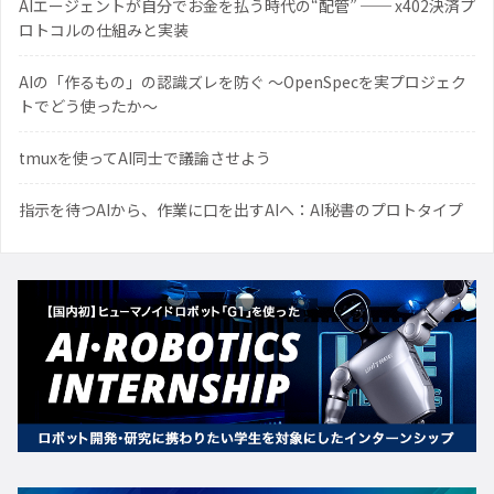
AIエージェントが自分でお金を払う時代の“配管” ── x402決済プ
ロトコルの仕組みと実装
AIの「作るもの」の認識ズレを防ぐ 〜OpenSpecを実プロジェク
トでどう使ったか〜
tmuxを使ってAI同士で議論させよう
指示を待つAIから、作業に口を出すAIへ：AI秘書のプロトタイプ