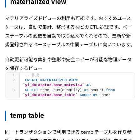
materialized view
マテリアライズドビューの利用も可能です。おすすめユース
ケースは、自動で集計、整形するなどの ETL 処理です。ベー
ステーブルの変更を自動で取り込んでくれるので、更新や新
規登録されるベーステーブルの中間テーブルに向いています。
自動更新可能な集計や整形や完全コピーが可能な物理データ
を保存するビュー
-- 作成
CREATE
MATERIALIZED
VIEW
`yi_dataset02.base_mateview`
AS
SELECT
 name, sum(quantity) 
as
 amount 
from
`yi_dataset02.base_table`
GROUP
BY
 name;
temp table
同一トランザクションで利用できる temp テーブルを作り参