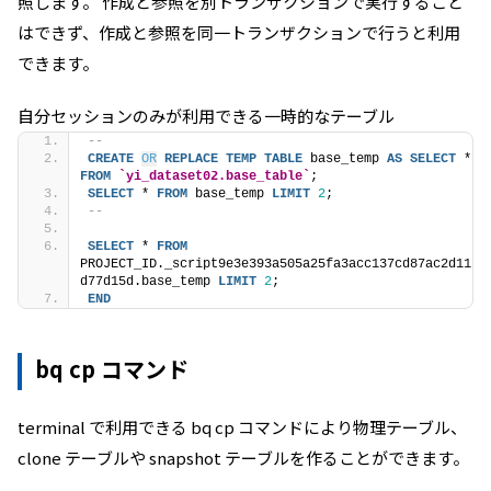
照します。 作成と参照を別トランザクションで実行すること
はできず、作成と参照を同一トランザクションで行うと利用
できます。
自分セッションのみが利用できる一時的なテーブル
-- 
CREATE
OR
REPLACE
TEMP
TABLE
 base_temp 
AS
SELECT
 * 
FROM
`yi_dataset02.base_table`
;
SELECT
 * 
FROM
 base_temp 
LIMIT
2
;
--
SELECT
 * 
FROM
PROJECT_ID._script9e3e393a505a25fa3acc137cd87ac2d11
d77d15d.base_temp 
LIMIT
2
;
END
bq cp コマンド
terminal で利用できる bq cp コマンドにより物理テーブル、
clone テーブルや snapshot テーブルを作ることができます。