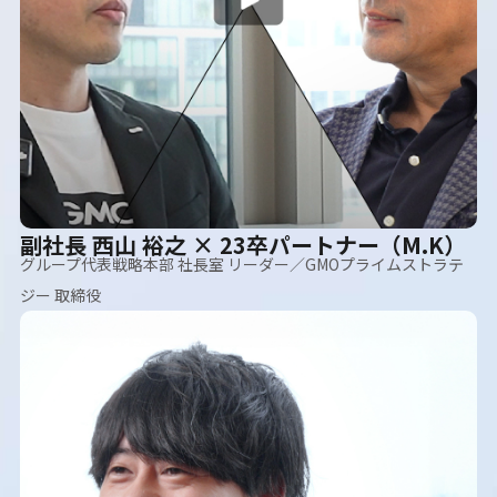
副社長 西山 裕之 × 23卒パートナー（M.K）
グループ代表戦略本部 社長室 リーダー／GMOプライムストラテ
ジー 取締役