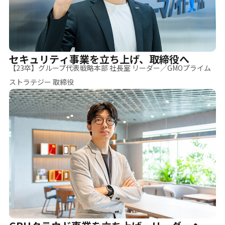
セキュリティ事業を立ち上げ、取締役へ
【23卒】グループ代表戦略本部 社長室 リーダー／GMOプライム
ストラテジー 取締役