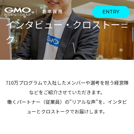
ENTRY
インタビュー・クロストー
ク
会社を知る
企業情報
CEOメッセージ
働く人
強み・特長
インタビュー・クロス
キャリアパス
710万プログラムで入社したメンバーや選考を担う経営陣
働く環境
トーク
などをご紹介させていただきます。
待遇・福利厚生
人財育成制度
働くパートナー（従業員）の"リアルな声"を、インタビ
AI活用
ューとクロストークでお届けします。
オフィスツアー
社内イベント
AI活用環境
AI活用ブログ
採用情報