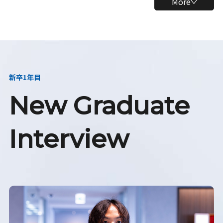
More
新卒1年目
New Graduate
Interview