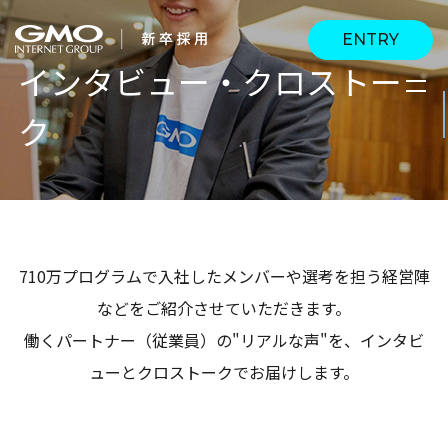
ENTRY
インタビュー・クロストー
ク
会社を知る
企業情報
CEOメッセージ
働く人
強み・特長
インタビュー・クロス
キャリアパス
710万プログラムで入社したメンバーや選考を担う経営陣
働く環境
トーク
などをご紹介させていただきます。
待遇・福利厚生
人財育成制度
働くパートナー（従業員）の"リアルな声"を、インタビ
AI活用
ューとクロストークでお届けします。
オフィスツアー
社内イベント
AI活用環境
AI活用ブログ
採用情報