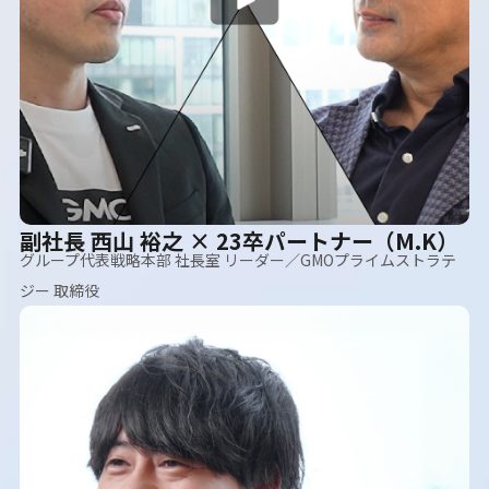
副社長 西山 裕之 × 23卒パートナー（M.K）
グループ代表戦略本部 社長室 リーダー／GMOプライムストラテ
ジー 取締役