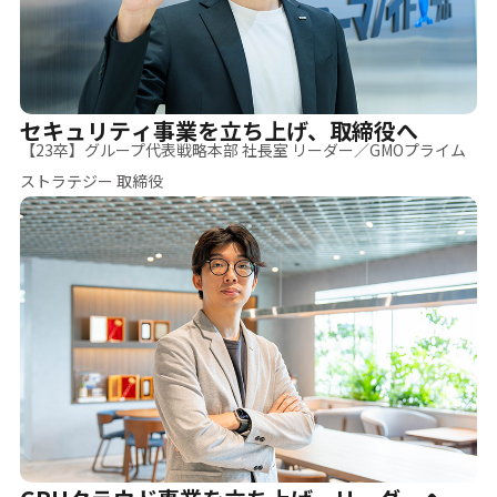
セキュリティ事業を立ち上げ、取締役へ
【23卒】グループ代表戦略本部 社長室 リーダー／GMOプライム
ストラテジー 取締役