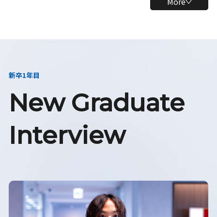
More
新卒1年目
New Graduate
Interview