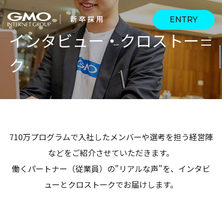
ENTRY
インタビュー・クロストー
ク
会社を知る
企業情報
CEOメッセージ
働く人
強み・特長
インタビュー・クロス
キャリアパス
710万プログラムで入社したメンバーや選考を担う経営陣
働く環境
トーク
などをご紹介させていただきます。
待遇・福利厚生
人財育成制度
働くパートナー（従業員）の"リアルな声"を、インタビ
AI活用
ューとクロストークでお届けします。
オフィスツアー
社内イベント
AI活用環境
AI活用ブログ
採用情報