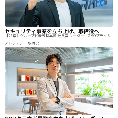
セキュリティ事業を立ち上げ、取締役へ
【23卒】グループ代表戦略本部 社長室 リーダー／GMOプライム
ストラテジー 取締役