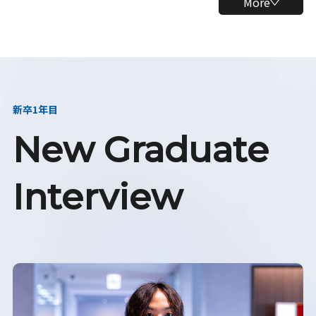
More
新卒1年目
New Graduate
Interview