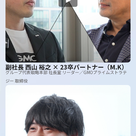
副社長 西山 裕之 × 23卒パートナー（M.K）
グループ代表戦略本部 社長室 リーダー／GMOプライムストラテ
ジー 取締役